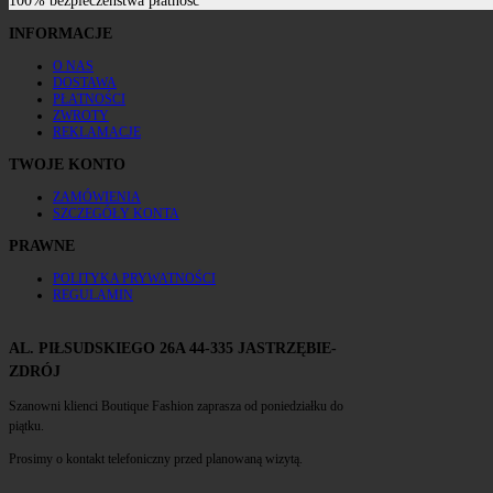
100% bezpieczeństwa płatnośc
INFORMACJE
O NAS
DOSTAWA
PŁATNOŚCI
ZWROTY
REKLAMACJE
TWOJE KONTO
ZAMÓWIENIA
SZCZEGÓŁY KONTA
PRAWNE
POLITYKA PRYWATNOŚCI
REGULAMIN
AL. PIŁSUDSKIEGO 26A 44-335 JASTRZĘBIE-
ZDRÓJ
Szanowni klienci Boutique Fashion zaprasza od poniedziałku do
piątku.
Prosimy o kontakt telefoniczny przed planowaną wizytą.