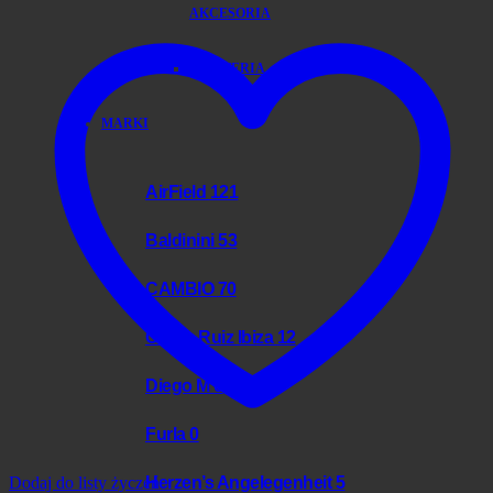
AKCESORIA
BIŻUTERIA
MARKI
AirField
121
Baldinini
53
CAMBIO
70
Charo Ruiz Ibiza
12
Diego M
0
Furla
0
Herzen’s Angelegenheit
5
Dodaj do listy życzeń