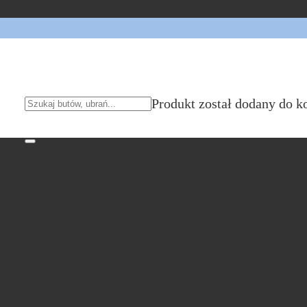
Produkt
został dodany do k