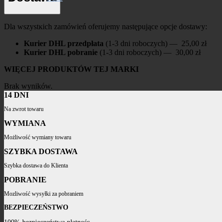
Dla wszystkich zamówień oferujemy następujące opcje dostawy:
Kurier DHL przedpłata
(1-3 dni roboczych) — 25,00 zł
Kurier DHL pobranie
(1-3 dni roboczych) — 30,00 zł
WIĘCEJ PRODUKTÓW TEJ MARKI
Brak wyników.
14 DNI
Na zwrot towaru
WYMIANA
Możliwość wymiany towaru
SZYBKA DOSTAWA
Szybka dostawa do Klienta
POBRANIE
Mozliwość wysyłki za pobraniem
BEZPIECZEŃSTWO