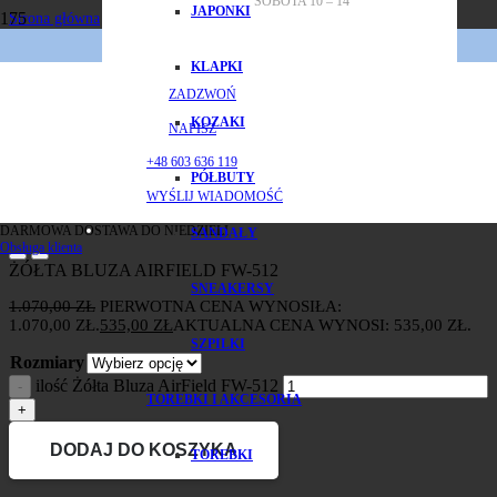
SOBOTA 10 – 14
JAPONKI
Strona główna
/
Marki
KLAPKI
/
AIRFIELD
ZADZWOŃ
/
KOZAKI
NAPISZ
Żółta Bluza AirField FW-512
+48 603 636 119
PÓŁBUTY
WYŚLIJ WIADOMOŚĆ
DARMOWA DOSTAWA DO NIEDZIELI
SANDAŁY
Obsługa klienta
ŻÓŁTA BLUZA AIRFIELD FW-512
SNEAKERSY
1.070,00
ZŁ
PIERWOTNA CENA WYNOSIŁA:
1.070,00 ZŁ.
535,00
ZŁ
AKTUALNA CENA WYNOSI: 535,00 ZŁ.
SZPILKI
Rozmiary
ilość Żółta Bluza AirField FW-512
TOREBKI I AKCESORIA
DODAJ DO KOSZYKA
TOREBKI