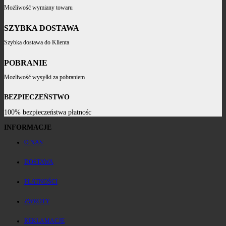
Możliwość wymiany towaru
SZYBKA DOSTAWA
Szybka dostawa do Klienta
POBRANIE
Mozliwość wysyłki za pobraniem
BEZPIECZEŃSTWO
100% bezpieczeństwa płatnośc
INFORMACJE
O NAS
DOSTAWA
PŁATNOŚCI
ZWROTY
REKLAMACJE