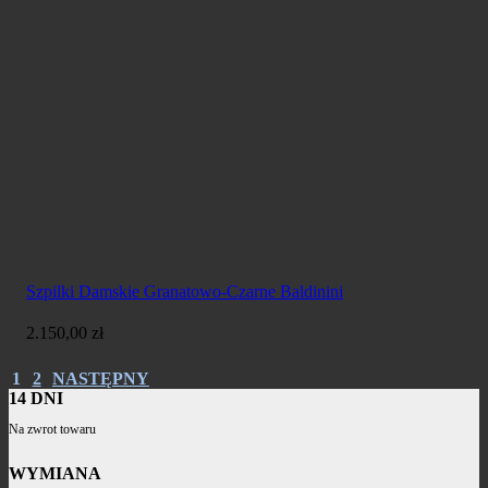
Szpilki Damskie Granatowo-Czarne Baldinini
2.150,00
zł
1
2
NASTĘPNY
14 DNI
Na zwrot towaru
WYMIANA