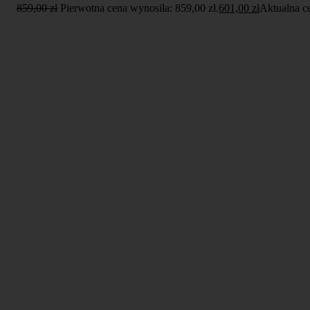
859,00
zł
Pierwotna cena wynosiła: 859,00 zł.
601,00
zł
Aktualna ce