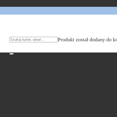
Produkt
został dodany do k