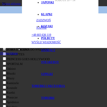
SOBOTA 10 – 14
JAPONKI
Strona główna
/
SALE
SALE
KLAPKI
ZADZWOŃ
Filtry
KOZAKI
NAPISZ
Kategoria
Resetuj
+48 603 636 119
Akcesoria
PÓŁBUTY
Marki
WYŚLIJ WIADOMOŚĆ
AIRFIELD
LUISA CERANO
DARMOWA DOSTAWA DO NIEDZIELI
SANDAŁY
Obsługa klienta
MARGITTES
PRINCESS GOES HOLLYWOOD
SNEAKERSY
SPORTALM
Odzież
Bluzki
SZPILKI
Bluzy
Kamizele
TOREBKI I AKCESORIA
Koszule
Kurtki
Płaszcze
TOREBKI
Spódnice
Spodnie