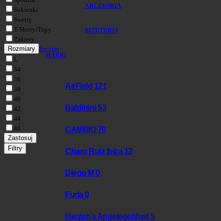
AKCESORIA
Sukienki
Swetry
T-Shirty/Topy
BIŻUTERIA
Żakiety
Rozmiary
Resetuj
MARKI
L
34
36
AirField
121
38
40
Baldinini
53
42
44
46
CAMBIO
70
Zastosuj
Filtry
Charo Ruiz Ibiza
12
Diego M
0
Furla
0
Herzen’s Angelegenheit
5