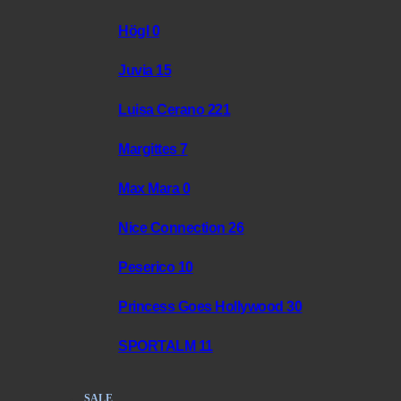
Högl
0
Juvia
15
Luisa Cerano
221
Margittes
7
Max Mara
0
Nice Connection
26
Peserico
10
Princess Goes Hollywood
30
SPORTALM
11
SALE