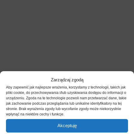
Zarządzaj zgodą
Aby zapewnić jak najlepsze wrażenia, korzystamy z technologii, takich jak
pliki cookie, do przechowywania i/lub uzyskiwania dostępu do informacji o
14 DNI
urządzeniu. Zgoda na te technologie pozwoli nam przetwarzać dane, takie
jak zachowanie podczas przeglądania lub unikalne identyfikatory na tej
stronie. Brak wyrażenia zgody lub wycofanie zgody może niekorzystnie
Na zwrot towaru
wpłynąć na niektóre cechy i funkcje.
Akceptuję