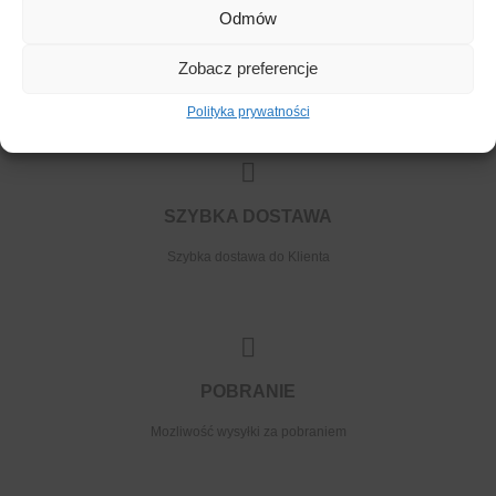
Odmów
WYMIANA
Zobacz preferencje
Możliwość wymiany towaru
Polityka prywatności
SZYBKA DOSTAWA
Szybka dostawa do Klienta
POBRANIE
Mozliwość wysyłki za pobraniem