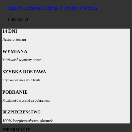
Espadryle Czarne Baldinini Z Ozdobą Z Przodu
1.690,00
zł
14 DNI
Na zwrot towaru
WYMIANA
Możliwość wymiany towaru
SZYBKA DOSTAWA
Szybka dostawa do Klienta
POBRANIE
Mozliwość wysyłki za pobraniem
BEZPIECZEŃSTWO
100% bezpieczeństwa płatnośc
INFORMACJE