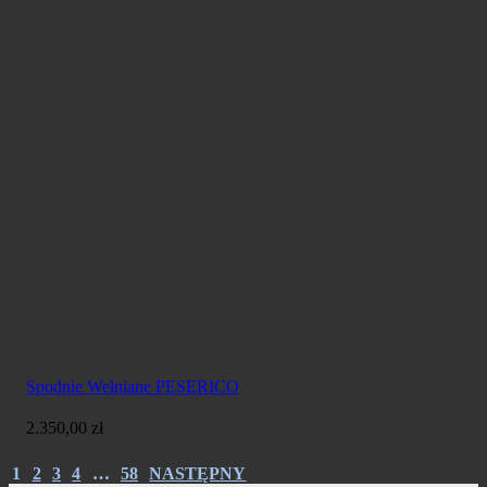
Spodnie Wełniane PESERICO
2.350,00
zł
1
2
3
4
…
58
NASTĘPNY