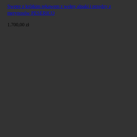
Sweter z krótkim rękawem z wełny alpaki i przędzy z
merynosów PESERICO
1.700,00
zł