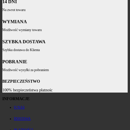
14 DNI
Na zwrot towaru
WYMIANA
Możliwość wymiany towaru
SZYBKA DOSTAWA
Szybka dostawa do Klienta
POBRANIE
Mozliwość wysyłki za pobraniem
BEZPIECZEŃSTWO
100% bezpieczeństwa płatnośc
INFORMACJE
O NAS
DOSTAWA