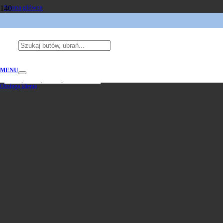
Strona główna
/
Odzież
Odzież
Zastosuj
Filtry
MENU
Obsługa klienta
Produkt
został dodany do koszyka.