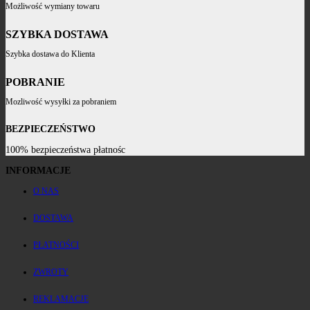
Możliwość wymiany towaru
SZYBKA DOSTAWA
Szybka dostawa do Klienta
POBRANIE
Mozliwość wysyłki za pobraniem
BEZPIECZEŃSTWO
100% bezpieczeństwa płatnośc
INFORMACJE
O NAS
DOSTAWA
PŁATNOŚCI
ZWROTY
REKLAMACJE