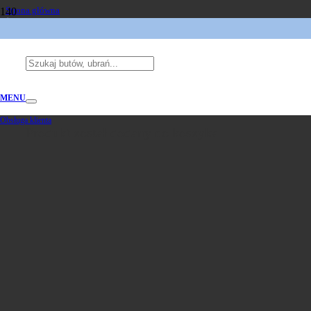
Strona główna
/
Atrybut produktu: Marka
/
Margittes
MENU
Obsługa klienta
Produkt
został dodany do koszyka.