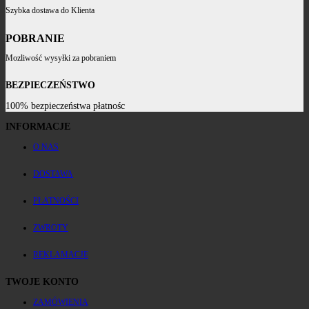
Szybka dostawa do Klienta
POBRANIE
Mozliwość wysyłki za pobraniem
BEZPIECZEŃSTWO
100% bezpieczeństwa płatnośc
INFORMACJE
O NAS
DOSTAWA
PŁATNOŚCI
ZWROTY
REKLAMACJE
TWOJE KONTO
ZAMÓWIENIA