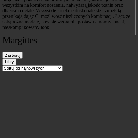
wszystkim na komfort noszenia, najwyższą jakość tkanin oraz
dbałość o detale. Wszystkie kolekcje doskonale się uzupełnią i
przenikają dając Ci możliwość niezliczonych kombinacji. Łącz ze
sobą rożne modele, baw się wzorami i postaw na nonszalancki,
nieskomplikowany look.
Margittes
Zastosuj
Filtry