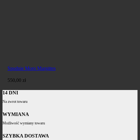
Spodnie Moro Margittes
550,00
zł
14 DNI
Na zwrot towaru
WYMIANA
Możliwość wymiany towaru
SZYBKA DOSTAWA