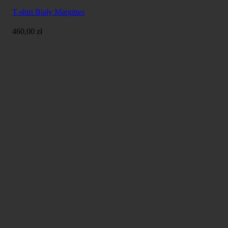
T-shirt Biały Margittes
460,00
zł