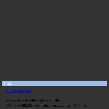
SALE
Bluzka Margittes
799,00
zł
Pierwotna cena wynosiła:
799,00 zł.
480,00
zł
Aktualna cena wynosi: 480,00 zł.