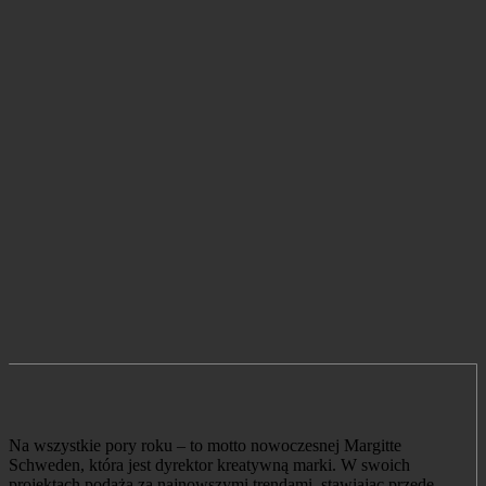
Na wszystkie pory roku – to motto nowoczesnej Margitte
Schweden, która jest dyrektor kreatywną marki. W swoich
projektach podąża za najnowszymi trendami, stawiając przede