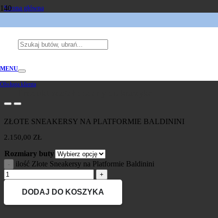
Strona główna
/
Marki
/
BALDININI
/
Złote Sneakersy na Platformie Baldinini
MENU
Obsługa klienta
Produkt
został dodany do koszyka.
ZŁOTE SNEAKERSY NA PLATFORMIE BALDININI
2.150,00
ZŁ
Rozmiary buty
ilość Złote Sneakersy na Platformie Baldinini
DODAJ DO KOSZYKA