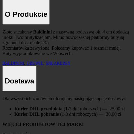
O Produkcie
Złote sneakersy
Baldinini
z masywną podeszwą ok. 4 cm dodadzą
uroku Twoim stylizacjom. Mimo nowoczesnej platformy buty są
zgrabne i doskonale leżą.
Rozmiarówka zawyżona. Polecamy kupować 1 rozmiar mniej.
Buty wyprodukowane we Włoszech.
BALDININI
,
OBUWIE
,
SNEAKERSY
Dostawa
Dla wszystkich zamówień oferujemy następujące opcje dostawy:
Kurier DHL przedpłata
(1-3 dni roboczych) — 25,00 zł
Kurier DHL pobranie
(1-3 dni roboczych) — 30,00 zł
WIĘCEJ PRODUKTÓW TEJ MARKI