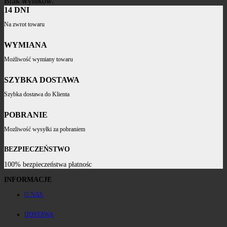
Brak wyników.
14 DNI
Na zwrot towaru
WYMIANA
Możliwość wymiany towaru
SZYBKA DOSTAWA
Szybka dostawa do Klienta
POBRANIE
Mozliwość wysyłki za pobraniem
BEZPIECZEŃSTWO
100% bezpieczeństwa płatnośc
INFORMACJE
O NAS
DOSTAWA