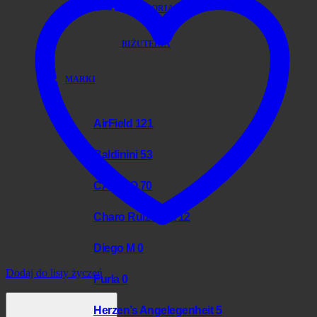
AKCESORIA
BIŻUTERIA
MARKI
AirField
121
Baldinini
53
CAMBIO
70
Charo Ruiz Ibiza
12
Diego M
0
Dodaj do listy życzeń
Furla
0
Herzen’s Angelegenheit
5