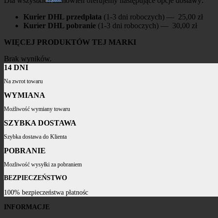
Dla wszystkich zamówień oferujemy następujące opcje dostawy:
Kurier DHL przedpłata
(1-3 dni roboczych) — 25,00 zł
Kurier DHL pobranie
(1-3 dni roboczych) — 30,00 zł
WIĘCEJ PRODUKTÓW TEJ MARKI
Brak wyników.
14 DNI
Na zwrot towaru
WYMIANA
Możliwość wymiany towaru
SZYBKA DOSTAWA
Szybka dostawa do Klienta
POBRANIE
Mozliwość wysyłki za pobraniem
BEZPIECZEŃSTWO
100% bezpieczeństwa płatnośc
INFORMACJE