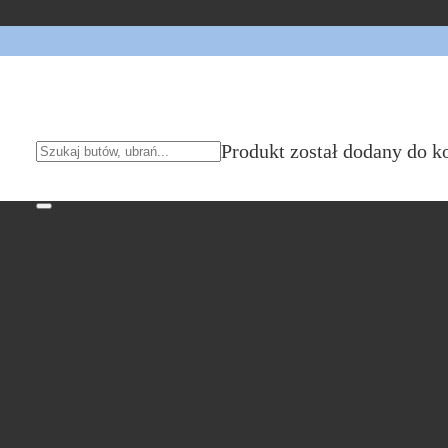
Produkt
został dodany do k