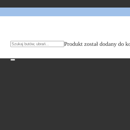
Produkt
został dodany do k