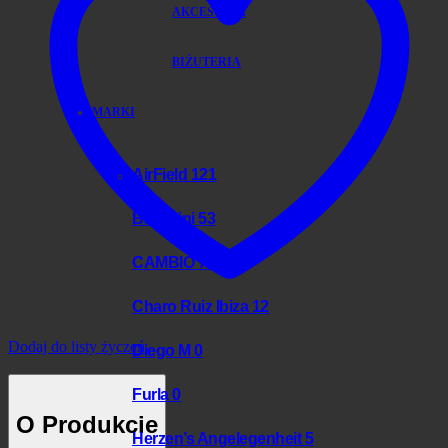
AKCESORIA
BIŻUTERIA
MARKI
AirField
121
Baldinini
53
CAMBIO
70
Charo Ruiz Ibiza
12
Dodaj do listy życzeń
Diego M
0
Furla
0
O Produkcie
Herzen’s Angelegenheit
5