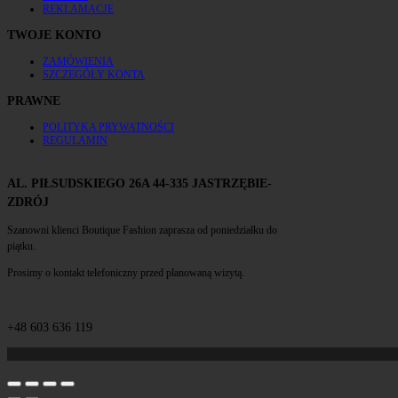
REKLAMACJE
TWOJE KONTO
ZAMÓWIENIA
SZCZEGÓŁY KONTA
PRAWNE
POLITYKA PRYWATNOŚCI
REGULAMIN
AL. PIŁSUDSKIEGO 26A 44-335 JASTRZĘBIE-
ZDRÓJ
Szanowni klienci Boutique Fashion zaprasza od poniedziałku do
piątku.
Prosimy o kontakt telefoniczny przed planowaną wizytą.
+48 603 636 119