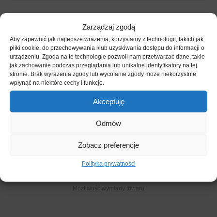
Zarządzaj zgodą
Aby zapewnić jak najlepsze wrażenia, korzystamy z technologii, takich jak
pliki cookie, do przechowywania i/lub uzyskiwania dostępu do informacji o
urządzeniu. Zgoda na te technologie pozwoli nam przetwarzać dane, takie
jak zachowanie podczas przeglądania lub unikalne identyfikatory na tej
stronie. Brak wyrażenia zgody lub wycofanie zgody może niekorzystnie
wpłynąć na niektóre cechy i funkcje.
14 DNI
Akceptuję
Na zwrot towaru
Odmów
Zobacz preferencje
Polityka prywatności
WYMIANA
Możliwość wymiany towaru