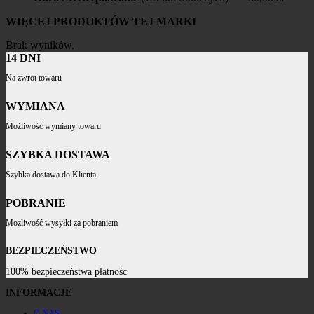
WIĘCEJ PRODUKTÓW TEJ MARKI
Brak wyników.
14 DNI
Na zwrot towaru
WYMIANA
Możliwość wymiany towaru
SZYBKA DOSTAWA
Szybka dostawa do Klienta
POBRANIE
Mozliwość wysyłki za pobraniem
BEZPIECZEŃSTWO
100% bezpieczeństwa płatnośc
INFORMACJE
O NAS