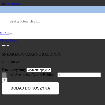
Strona główna
/
Marki
/
BALDININI
/
Sneakersy Czarne Baldinini
MENU
Obsługa klienta
Produkt
został dodany do koszyka.
SNEAKERSY CZARNE BALDININI
2.050,00
ZŁ
Rozmiary buty
ilość Sneakersy Czarne Baldinini
DODAJ DO KOSZYKA