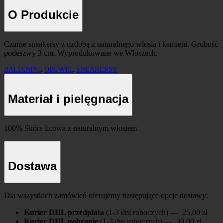
O Produkcie
Czarne sneakersy z ozdobą z naturalnego włosia i kamieni. Grubość
podeszwy 3 cm. Wyprodukowane we Włoszech.
BALDININI
,
OBUWIE
,
SNEAKERSY
Materiał i pielęgnacja
100% Skóra licowa z naturalnym włosiem
Dostawa
Dla wszystkich zamówień oferujemy następujące opcje dostawy:
Kurier DHL przedpłata
(1-3 dni roboczych) — 25,00 zł
Kurier DHL pobranie
(1-3 dni roboczych) — 30,00 zł