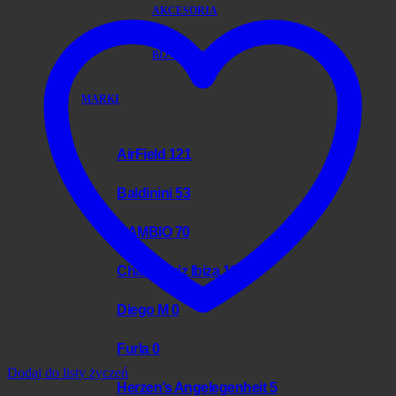
AKCESORIA
BIŻUTERIA
MARKI
AirField
121
Baldinini
53
CAMBIO
70
Charo Ruiz Ibiza
12
Diego M
0
Furla
0
Dodaj do listy życzeń
Herzen’s Angelegenheit
5