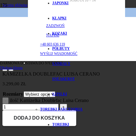
SOBOTA 10 – 14
JAPONKI
Strona główna
/
Marki
KLAPKI
/
LUISA CERANO
ZADZWOŃ
/
KOZAKI
NAPISZ
Kamizelka Doublefac Luisa Cerano
+48 603 636 119
PÓŁBUTY
WYŚLIJ WIADOMOŚĆ
DARMOWA DOSTAWA DO NIEDZIELI
SANDAŁY
Obsługa klienta
KAMIZELKA DOUBLEFAC LUISA CERANO
SNEAKERSY
3.299,00
ZŁ
Rozmiary
SZPILKI
ilość Kamizelka Doublefac Luisa Cerano
TOREBKI I AKCESORIA
DODAJ DO KOSZYKA
TOREBKI