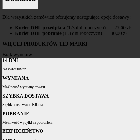
Dla wszystkich zamówień oferujemy następujące opcje dostawy:
Kurier DHL przedpłata
(1-3 dni roboczych) — 25,00 zł
Kurier DHL pobranie
(1-3 dni roboczych) — 30,00 zł
WIĘCEJ PRODUKTÓW TEJ MARKI
Brak wyników.
14 DNI
Na zwrot towaru
WYMIANA
Możliwość wymiany towaru
SZYBKA DOSTAWA
Szybka dostawa do Klienta
POBRANIE
Mozliwość wysyłki za pobraniem
BEZPIECZEŃSTWO