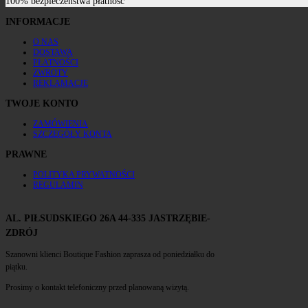
100% bezpieczeństwa płatnośc
INFORMACJE
O NAS
DOSTAWA
PŁATNOŚCI
ZWROTY
REKLAMACJE
TWOJE KONTO
ZAMÓWIENIA
SZCZEGÓŁY KONTA
PRAWNE
POLITYKA PRYWATNOŚCI
REGULAMIN
AL. PIŁSUDSKIEGO 26A 44-335 JASTRZĘBIE-
ZDRÓJ
Szanowni klienci Boutique Fashion zaprasza od poniedziałku do
piątku.
Prosimy o kontakt telefoniczny przed planowaną wizytą.