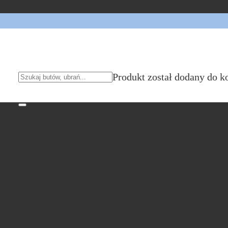
Produkt
został dodany do k