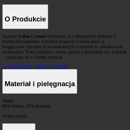
O Produkcie
Spodnie
Luisa Cerano
wykonane są z eleganckiej dzianiny z
domieszką kaszmiru. Szerokie nogawki wykończone są
ściągaczami. Spodnie te są doskonałym wyborem w casualowych
stylizacjach. Praca zdalana z domu, spacer z dzieckiem czy wakacje
– sprąwdzą się w każdej sytuacji.
LUISA CERANO
,
ODZIEŻ
,
SPODNIE
Materiał i pielęgnacja
Skład:
80% Wełna, 20% Kaszmir.
Pranie ręczne.