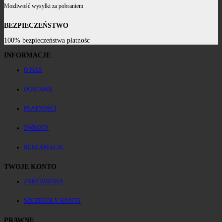
Mozliwość wysyłki za pobraniem
BEZPIECZEŃSTWO
100% bezpieczeństwa płatnośc
INFORMACJE
O NAS
DOSTAWA
PŁATNOŚCI
ZWROTY
REKLAMACJE
TWOJE KONTO
ZAMÓWIENIA
SZCZEGÓŁY KONTA
PRAWNE