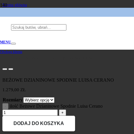
Strona główna
/
Marki
/
LUISA CERANO
/
Beżowe Dzianinowe Spodnie Luisa Cerano
MENU
Obsługa klienta
Produkt
został dodany do koszyka.
BEŻOWE DZIANINOWE SPODNIE LUISA CERANO
1.279,00
ZŁ
Rozmiary
ilość Beżowe Dzianinowe Spodnie Luisa Cerano
DODAJ DO KOSZYKA