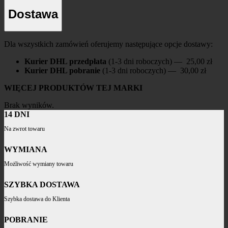
Dostawa
Dla wszystkich zamówień oferujemy następujące opcje dostawy:
Kurier DHL przedpłata
(1-3 dni roboczych) — 25,00 zł
Kurier DHL pobranie
(1-3 dni roboczych) — 30,00 zł
WIĘCEJ PRODUKTÓW TEJ MARKI
Brak wyników.
14 DNI
Na zwrot towaru
WYMIANA
Możliwość wymiany towaru
SZYBKA DOSTAWA
Szybka dostawa do Klienta
POBRANIE